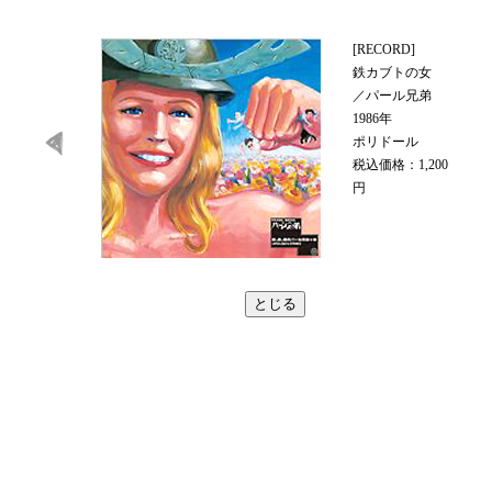
[RECORD]
鉄カブトの女
／パール兄弟
1986年
ポリドール
税込価格：1,200
円