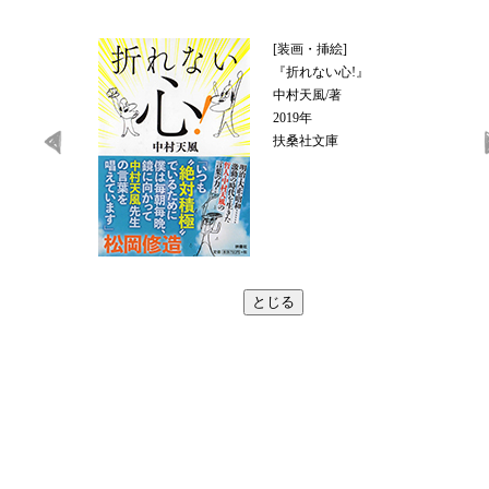
[装画・挿絵]
『折れない心!』
中村天風/著
2019年
扶桑社文庫