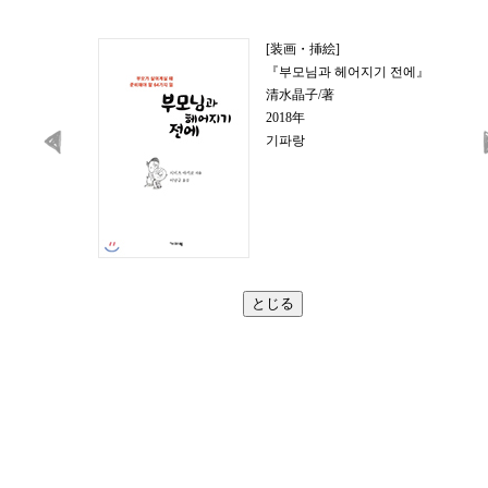
[装画・挿絵]
『부모님과 헤어지기 전에』
清水晶子/著
2018年
기파랑