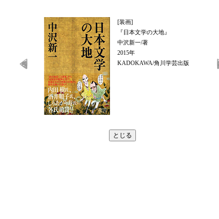
[装画]
『日本文学の大地』
中沢新一/著
2015年
KADOKAWA/角川学芸出版