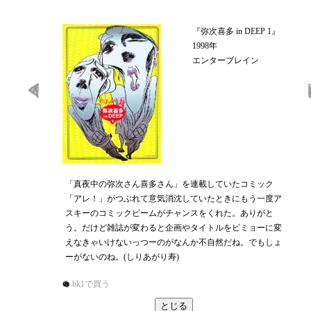
『弥次喜多 in DEEP 1』
1998年
エンターブレイン
「真夜中の弥次さん喜多さん」を連載していたコミック
「アレ！」がつぶれて意気消沈していたときにもう一度ア
スキーのコミックビームがチャンスをくれた。ありがと
う。だけど雑誌が変わると企画やタイトルをビミョーに変
えなきゃいけないっつーのがなんか不自然だね。でもしょ
ーがないのね。(しりあがり寿)
bk1で買う