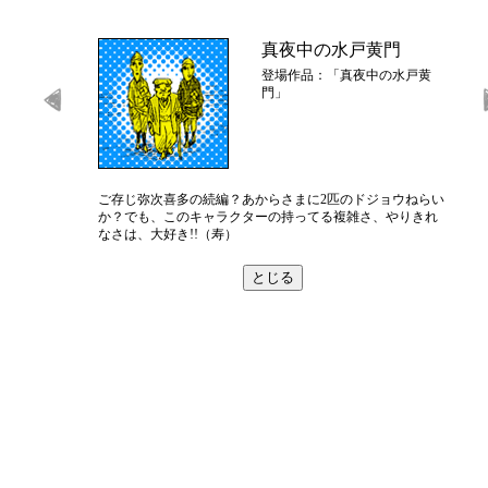
真夜中の水戸黄門
登場作品：「真夜中の水戸黄
門」
ご存じ弥次喜多の続編？あからさまに2匹のドジョウねらい
か？でも、このキャラクターの持ってる複雑さ、やりきれ
なさは、大好き!!（寿）